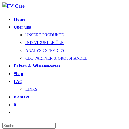
Zum
Inhalt
Home
springen
Über uns
UNSERE PRODUKTE
INDIVIDUELLE ÖLE
ANALYSE SERVICES
CBD PARTNER & GROSSHANDEL
Fakten & Wissenswertes
Shop
FAQ
LINKS
Kontakt
0
Search