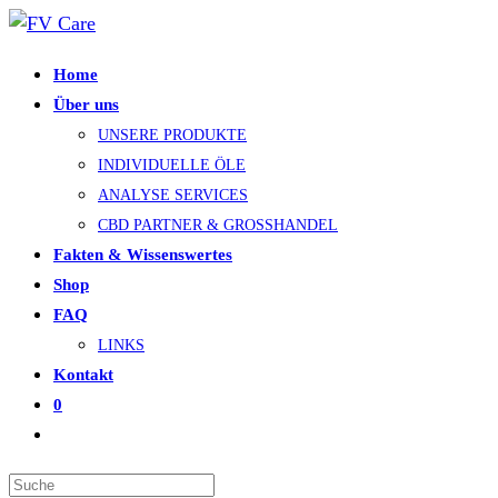
Zum
Inhalt
Home
springen
Über uns
UNSERE PRODUKTE
INDIVIDUELLE ÖLE
ANALYSE SERVICES
CBD PARTNER & GROSSHANDEL
Fakten & Wissenswertes
Shop
FAQ
LINKS
Kontakt
0
Search